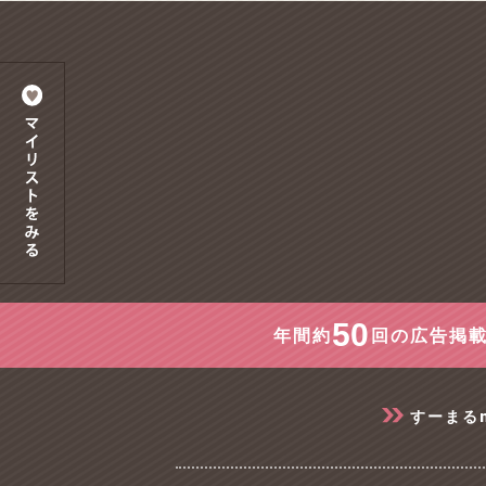
50
年間約
回の広告掲載
すーまる