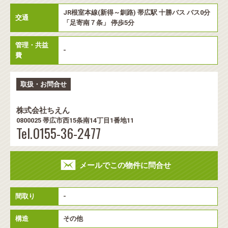
JR根室本線(新得～釧路) 帯広駅 十勝バス バス0分
交通
「足寄南７条」 停歩5分
管理・共益
-
費
取扱・お問合せ
株式会社ちえん
0800025 帯広市西15条南14丁目1番地11
Tel.0155-36-2477
メールでこの物件に問合せ
間取り
-
構造
その他