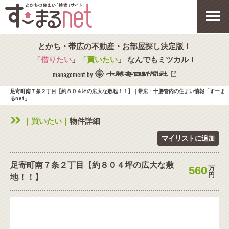
とかち・帯広の不動産・お部屋探し決定版！
「
借りたい
」「
買いたい
」 なんでもミツカル！
management by
足寄町南７条２丁目【約８０４坪の広大な敷地！！】｜帯広・十勝管内の住まい情報「すーま
るnet」
｜買いたい｜
物件詳細
マイリストに追加
足寄町南７条２丁目【約８０４坪の広大な敷
560
万
円
地！！】