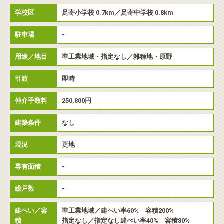
学校区
足寄小学校 0.7km／足寄中学校 0.8km
駐車場
-
用途／地目
準工業地域・指定なし／雑種地・原野
引渡
即時
仲介手数料
250,800円
建築条件
なし
現況
更地
専有面積
-
総戸数
-
建ぺい／容
準工業地域／建ぺい率60% 容積200%
積
指定なし／指定なし建ぺい率40% 容積80%