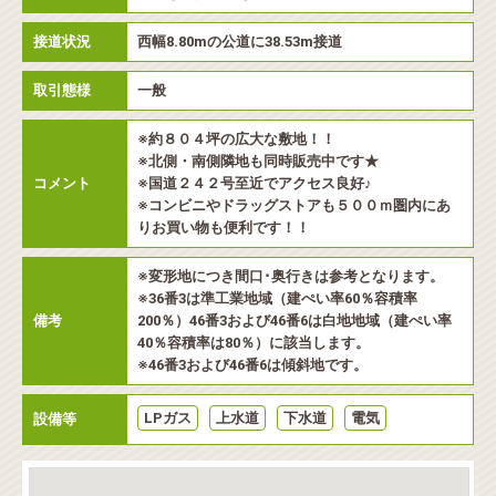
接道状況
西幅8.80mの公道に38.53m接道
取引態様
一般
※約８０４坪の広大な敷地！！
※北側・南側隣地も同時販売中です★
コメント
※国道２４２号至近でアクセス良好♪
※コンビニやドラッグストアも５００ｍ圏内にあ
りお買い物も便利です！！
※変形地につき間口･奥行きは参考となります。
※36番3は準工業地域（建ぺい率60％容積率
備考
200％）46番3および46番6は白地地域（建ぺい率
40％容積率は80％）に該当します。
※46番3および46番6は傾斜地です。
LPガス
上水道
下水道
電気
設備等