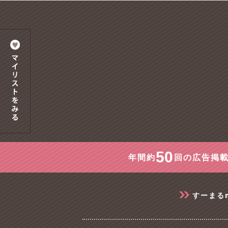
50
年間約
回の広告掲載
すーまる