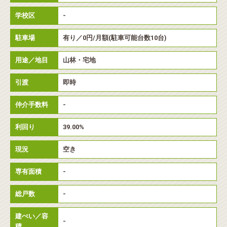
学校区
-
駐車場
有り／0円/月額(駐車可能台数10台)
用途／地目
山林・宅地
引渡
即時
仲介手数料
-
利回り
39.00%
現況
空き
専有面積
-
総戸数
-
建ぺい／容
-
積