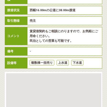
接道状況
西幅16.00mの公道に38.00m接道
取引態様
売主
賃貸借契約もご相談にのりますので、お気軽にご
コメント
用命ください。
民泊としての営業も可能です。
備考
-
複数棟一括売り
上水道
下水道
設備等