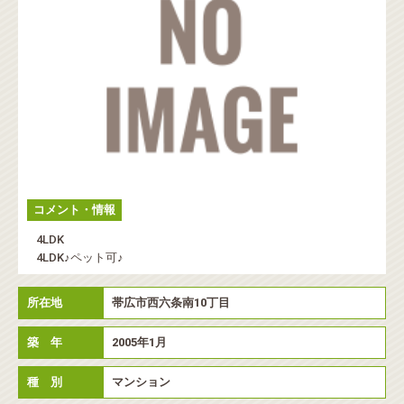
コメント・情報
4LDK
4LDK♪ペット可♪
所在地
帯広市西六条南10丁目
築 年
2005年1月
種 別
マンション