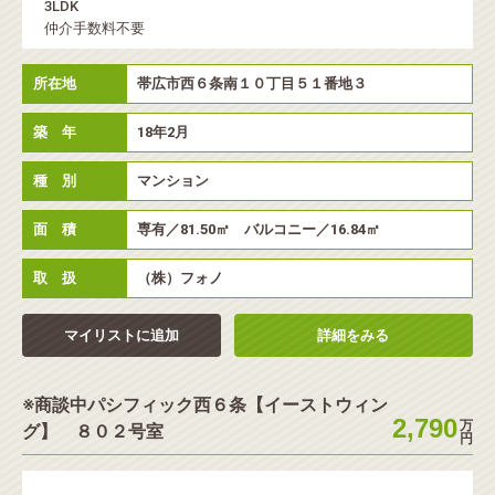
3LDK
仲介手数料不要
所在地
帯広市西６条南１０丁目５１番地３
築 年
18年2月
種 別
マンション
面 積
専有／81.50㎡ バルコニー／16.84㎡
取 扱
（株）フォノ
マイリストに追加
詳細をみる
※商談中パシフィック西６条【イーストウィン
2,790
万
グ】 ８０２号室
円