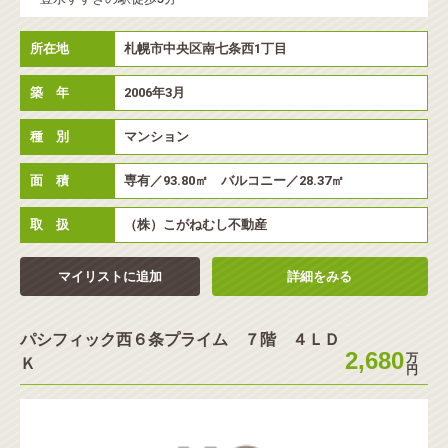
所在地
札幌市中央区南七条西1丁目
築 年
2006年3月
種 別
マンション
面 積
専有／93.80㎡ バルコニー／28.37㎡
取 扱
（株）こがねむし不動産
マイリストに追加
詳細をみる
パシフィック西６条プライム ７階 ４ＬＤ
2,680
万
Ｋ
円