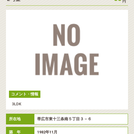
円
コメント・情報
3LDK
所在地
帯広市東十三条南５丁目３－６
築 年
1982年11月