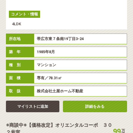
コメント・情報
4LDK
所在地
帯広市東７条南19丁目3-24
築 年
1985年8月
種 別
マンション
面 積
専有／78.31㎡
取 扱
株式会社土屋ホーム不動産
マイリストに追加
詳細をみる
※商談中※【価格改定】オリエンタルコーポ ３０
99
万
２号室