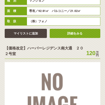
種 別
マンション
面 積
専有／92.81㎡ バルコニー／21.02㎡
取 扱
（株）フォノ
マイリストに追加
詳細をみる
【価格改定】ハーバーレジデンス南大通 ２０
120
万
２号室
円