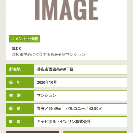
コメント・情報
3LDK
帯広市中心に位置する高級分譲マンション
所在地
帯広市西四条南9丁目
築 年
2020年10月
種 別
マンション
面 積
専有／96.49㎡ バルコニー／42.50㎡
取 扱
キャピタル・ゼンリン株式会社