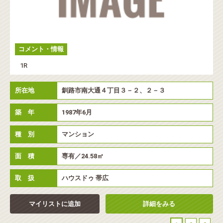
コメント・情報
1R
所在地
釧路市南大通４丁目３－２、２－３
築 年
1987年6月
種 別
マンション
面 積
専有／24.58㎡
取 扱
ハウスドゥ 帯広
マイリストに追加
詳細をみる