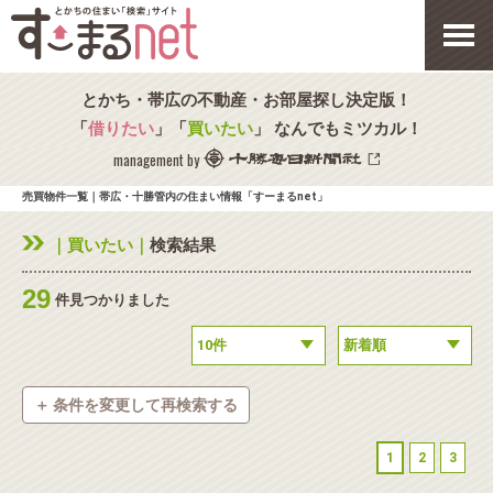
とかち・帯広の不動産・お部屋探し決定版！
「
借りたい
」「
買いたい
」 なんでもミツカル！
management by
売買物件一覧｜帯広・十勝管内の住まい情報「すーまるnet」
｜買いたい｜
検索結果
29
件見つかりました
＋ 条件を変更して再検索する
◉
種別を選択
1
2
3
新築一戸建
中古一戸建
中古マンション
土地