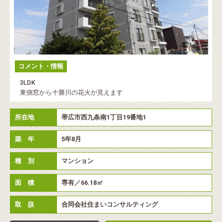
コメント・情報
3LDK
東側窓から十勝川の花火が見えます
所在地
帯広市西九条南1丁目19番地1
築 年
5年8月
種 別
マンション
面 積
専有／66.18㎡
取 扱
合同会社住まいコンサルティング