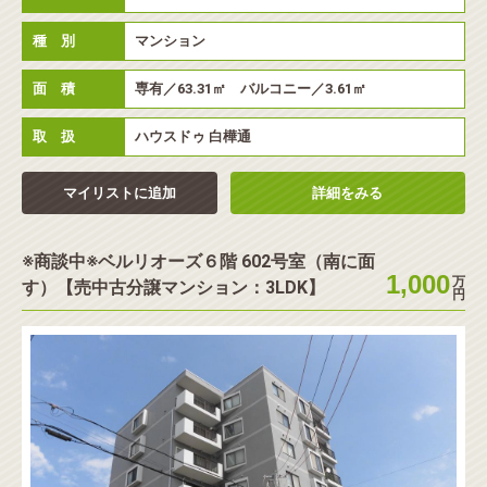
種 別
マンション
面 積
専有／63.31㎡ バルコニー／3.61㎡
取 扱
ハウスドゥ 白樺通
マイリストに追加
詳細をみる
※商談中※ベルリオーズ６階 602号室（南に面
1,000
万
す）【売中古分譲マンション：3LDK】
円