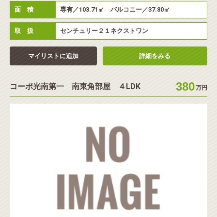
面 積
専有／103.71㎡ バルコニー／37.80㎡
取 扱
センチュリー２１ネクストワン
マイリストに追加
詳細をみる
380
コーポ光南第一 南東角部屋 ４LDK
万円