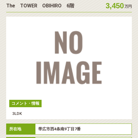
3,450
The TOWER OBIHIRO 6階
収益・事業
店舗・事務所
万円
◉
価格帯を選択
◉
エリアを選択
コメント・情報
3LDK
所在地
帯広市西4条南9丁目7番