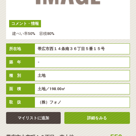
コメント・情報
建ぺい率50% 容積80%
所在地
帯広市西１４条南３６丁目５番１５号
築 年
-
種 別
土地
面 積
土地／198.00㎡
取 扱
（株）フォノ
マイリストに追加
詳細をみる