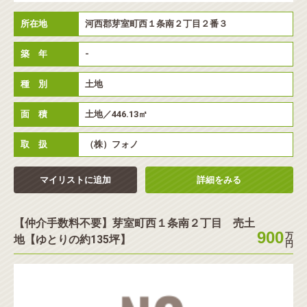
◉
フリーワード検索
所在地
河西郡芽室町西１条南２丁目２番３
築 年
-
種 別
土地
この条件で物件を検索する
面 積
土地／446.13㎡
取 扱
（株）フォノ
マイリストに追加
詳細をみる
【仲介手数料不要】芽室町西１条南２丁目 売土
900
万
地【ゆとりの約135坪】
円