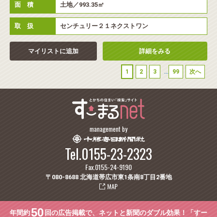
面 積
土地／993.35㎡
取 扱
センチュリー２１ネクストワン
マイリストに追加
詳細をみる
...
1
2
3
99
次へ
management by
Tel.0155-23-2323
Fax.0155-24-9190
〒080-8688 北海道帯広市東1条南8丁目2番地
50
年間約
回の広告掲載で、ネットと新聞のダブル効果！「すー