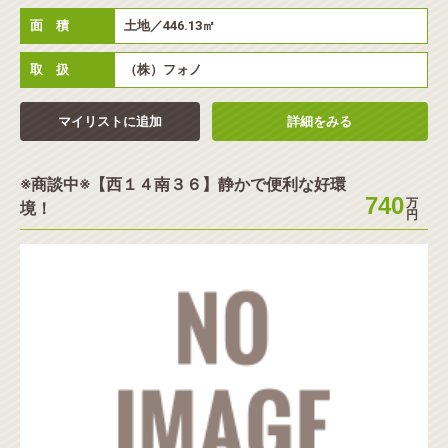
面 積
土地／446.13㎡
取 扱
（株）フォノ
マイリストに追加
詳細をみる
※商談中※【西１４南３６】静かで便利な好環
740
万
境！
円