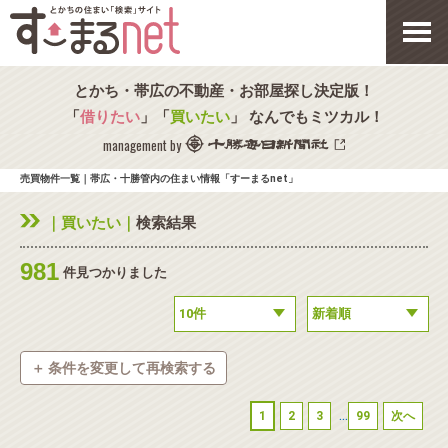
とかち・帯広の不動産・お部屋探し決定版！
「
借りたい
」「
買いたい
」 なんでもミツカル！
management by
売買物件一覧｜帯広・十勝管内の住まい情報「すーまるnet」
｜買いたい｜
検索結果
981
件見つかりました
＋ 条件を変更して再検索する
◉
種別を選択
...
1
2
3
99
次へ
新築一戸建
中古一戸建
中古マンション
土地