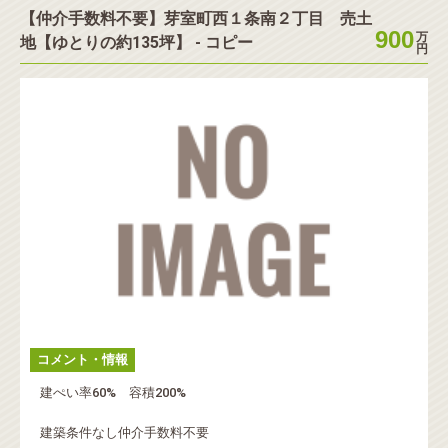
【仲介手数料不要】芽室町西１条南２丁目 売土
収益・事業
店舗・事務所
900
万
地【ゆとりの約135坪】 - コピー
円
◉
価格帯を選択
◉
エリアを選択
コメント・情報
建ぺい率60% 容積200%
建築条件なし仲介手数料不要