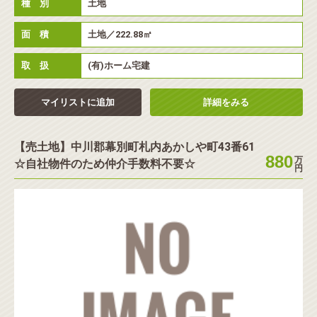
種 別
土地
面 積
土地／222.88㎡
取 扱
(有)ホーム宅建
マイリストに追加
詳細をみる
【売土地】中川郡幕別町札内あかしや町43番61
880
万
☆自社物件のため仲介手数料不要☆
円