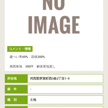
コメント・情報
建ぺい率60% 容積200%
南西角地 300坪 解体更地渡し
所在地
河西郡芽室町西3条2丁目1-5
築 年
-
種 別
土地