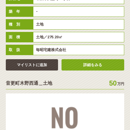
築 年
-
種 別
土地
面 積
土地／275.20㎡
取 扱
毎昭宅建株式会社
マイリストに追加
詳細をみる
50
音更町木野西通＿土地
万円