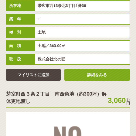
所在地
帯広市西13条北3丁目1番30
築 年
-
種 別
土地
面 積
土地／363.00㎡
取 扱
株式会社北の匠
マイリストに追加
詳細をみる
芽室町西３条２丁目 南西角地（約300坪）解
3,060
万
体更地渡し
円