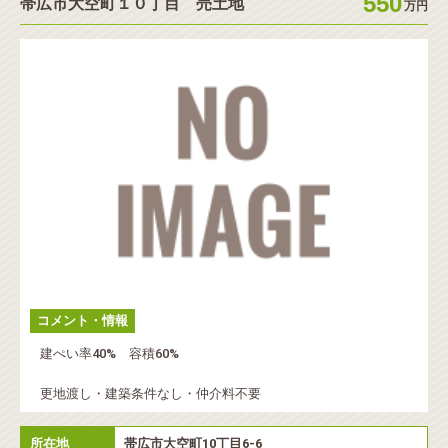
550
帯広市大空町１０丁目 売土地
万円
コメント・情報
建ぺい率40% 容積60%
更地渡し・建築条件なし・仲介料不要
所在地
帯広市大空町10丁目6-6