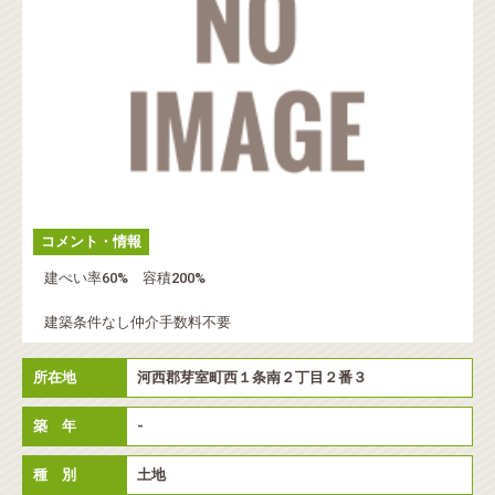
コメント・情報
建ぺい率60% 容積200%
建築条件なし仲介手数料不要
所在地
河西郡芽室町西１条南２丁目２番３
築 年
-
種 別
土地