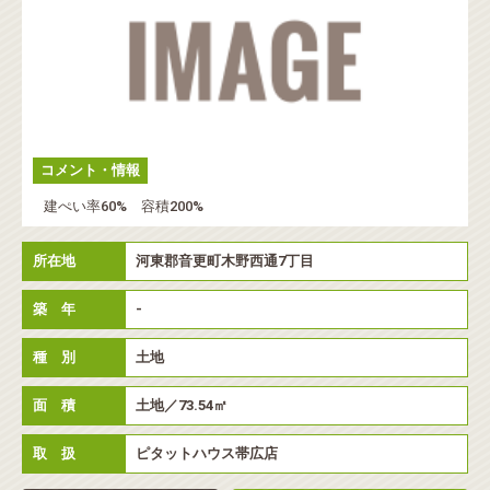
コメント・情報
建ぺい率60% 容積200%
所在地
河東郡音更町木野西通7丁目
築 年
-
種 別
土地
面 積
土地／73.54㎡
取 扱
ピタットハウス帯広店