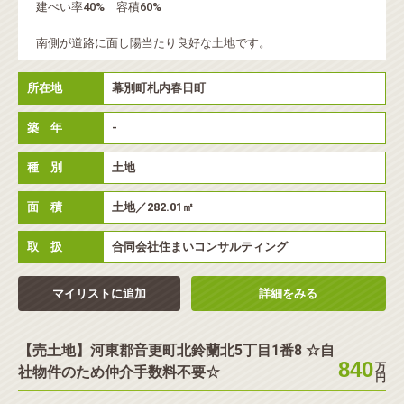
建ぺい率40% 容積60%
南側が道路に面し陽当たり良好な土地です。
所在地
幕別町札内春日町
築 年
-
種 別
土地
面 積
土地／282.01㎡
取 扱
合同会社住まいコンサルティング
マイリストに追加
詳細をみる
【売土地】河東郡音更町北鈴蘭北5丁目1番8 ☆自
840
万
社物件のため仲介手数料不要☆
円