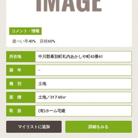
コメント・情報
建ぺい率40% 容積60%
所在地
中川郡幕別町札内あかしや町43番61
築 年
-
種 別
土地
面 積
土地／317.60㎡
取 扱
(有)ホーム宅建
マイリストに追加
詳細をみる