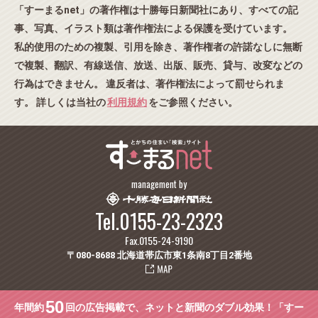
「すーまるnet」の著作権は十勝毎日新聞社にあり、すべての記
事、写真、イラスト類は著作権法による保護を受けています。
私的使用のための複製、引用を除き、著作権者の許諾なしに無断
で複製、翻訳、有線送信、放送、出版、販売、貸与、改変などの
行為はできません。 違反者は、著作権法によって罰せられま
す。 詳しくは当社の
利用規約
をご参照ください。
management by
Tel.0155-23-2323
Fax.0155-24-9190
〒080-8688 北海道帯広市東1条南8丁目2番地
50
年間約
回の広告掲載で、ネットと新聞のダブル効果！「すー