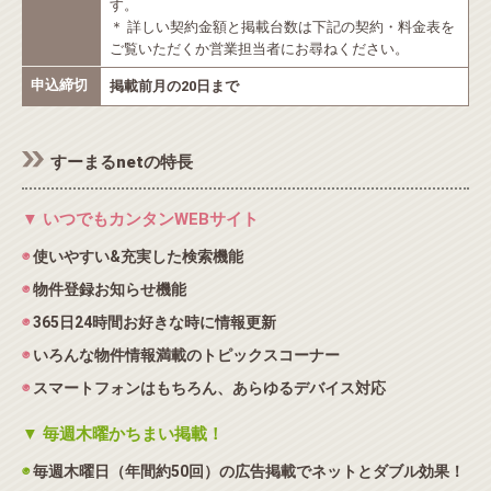
す。
＊ 詳しい契約金額と掲載台数は下記の契約・料金表を
ご覧いただくか営業担当者にお尋ねください。
申込締切
掲載前月の20日まで
すーまるnetの特長
▼ いつでもカンタンWEBサイト
◉
使いやすい&充実した検索機能
◉
物件登録お知らせ機能
◉
365日24時間お好きな時に情報更新
◉
いろんな物件情報満載のトピックスコーナー
◉
スマートフォンはもちろん、あらゆるデバイス対応
▼ 毎週木曜かちまい掲載！
◉
毎週木曜日（年間約50回）の広告掲載でネットとダブル効果！